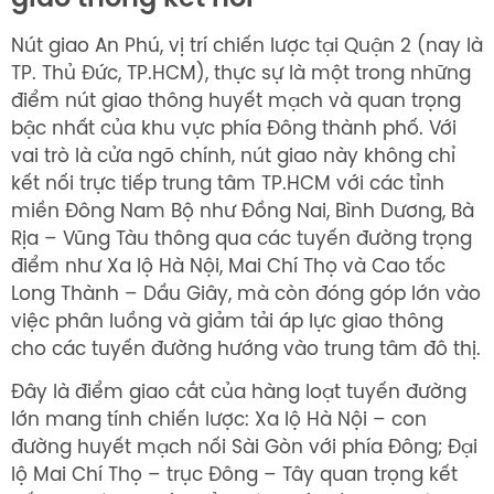
Nút giao An Phú, vị trí chiến lược tại Quận 2 (nay là
TP. Thủ Đức, TP.HCM), thực sự là một trong những
điểm nút giao thông huyết mạch và quan trọng
bậc nhất của khu vực phía Đông thành phố. Với
vai trò là cửa ngõ chính, nút giao này không chỉ
kết nối trực tiếp trung tâm TP.HCM với các tỉnh
miền Đông Nam Bộ như Đồng Nai, Bình Dương, Bà
Rịa – Vũng Tàu thông qua các tuyến đường trọng
điểm như Xa lộ Hà Nội, Mai Chí Thọ và Cao tốc
Long Thành – Dầu Giây, mà còn đóng góp lớn vào
việc phân luồng và giảm tải áp lực giao thông
cho các tuyến đường hướng vào trung tâm đô thị.
Đây là điểm giao cắt của hàng loạt tuyến đường
lớn mang tính chiến lược: Xa lộ Hà Nội – con
đường huyết mạch nối Sài Gòn với phía Đông; Đại
lộ Mai Chí Thọ – trục Đông – Tây quan trọng kết