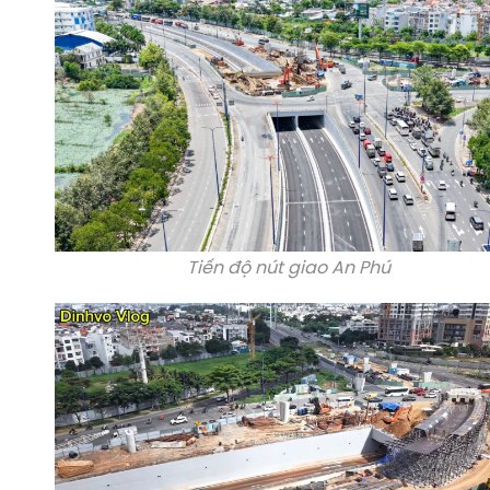
Tiến độ nút giao An Phú