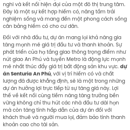
nghi và kết nối hiện đại của một đô thị trung tâm.
Đây là một sự kết hợp hiếm có, nâng tầm trải
nghiệm sống và mang đến một phong cách sống
cân bằng hiếm có cho cư dân.
Đối với nhà đầu tư, dự án mang lại khả năng gia
tăng mạnh mẽ giá trị đầu tư và thanh khoản. Sự
phát triển của hạ tầng giao thông trọng điểm như
nút giao An Phú và tuyến Metro là động lực mạnh
mẽ nhất thúc đẩy giá trị bất động sản khu vực.
dự
án Senturia An Phú
, với vị trí hiếm có và chất
lượng đã được khẳng định, sẽ là một trong những
dự án hưởng lợi trực tiếp từ sự tăng giá này. Lợi
thế về kết nối cùng tiềm năng tăng trưởng bền
vững không chỉ thu hút các nhà đầu tư dài hạn
mà còn tăng tính hấp dẫn của dự án đối với
khách thuê và người mua lại, đảm bảo tính thanh
khoản cao cho tài sản.