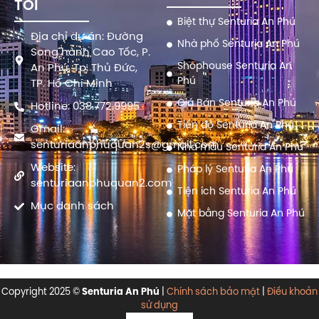
TÔI
Biệt thự Senturia An Phú
Địa chỉ dự án: Đường
Nhà phố Senturia An Phú
Song hành Cao Tốc, P.
Shophouse Senturia An
An Phú, Tp. Thủ Đức,
Phú
TP. Hồ Chí Minh
Giá Bán Senturia An Phú
Hotline: 038.772.9995
Tiến độ Senturia An Phú
Gmail:
senturiaanphuquan2s@gmail.com
Nhà mẫu Senturia An Phú
Website:
Pháp lý Senturia An Phú
senturiaanphuquan2.com
Tiện ích Senturia An Phú
Mục danh sách
Mặt bằng Senturia An Phú
Copyright 2025 ©
Senturia An Phú
|
Chính sách bảo mật
|
Điều khoản
sử dụng