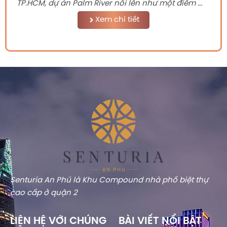
TP.HCM, dự án Palm River nổi lên như một điểm ...
Xem chi tiết
Senturia An Phú là Khu Compound nhà phố biệt thự
cao cấp ở quận 2
LIÊN HỆ VỚI CHÚNG
BÀI VIẾT NỔI BẬT