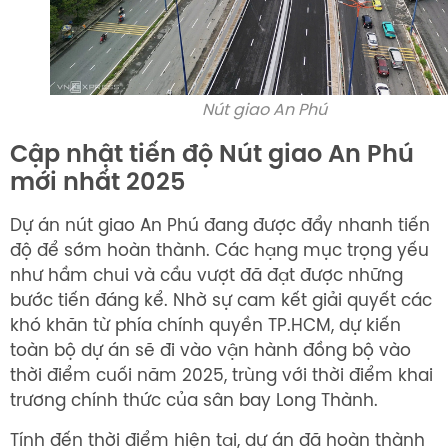
Nút giao An Phú
Cập nhật tiến độ Nút giao An Phú
mới nhất 2025
Dự án nút giao An Phú đang được đẩy nhanh tiến
độ để sớm hoàn thành. Các hạng mục trọng yếu
như hầm chui và cầu vượt đã đạt được những
bước tiến đáng kể. Nhờ sự cam kết giải quyết các
khó khăn từ phía chính quyền TP.HCM, dự kiến
toàn bộ dự án sẽ đi vào vận hành đồng bộ vào
thời điểm cuối năm 2025, trùng với thời điểm khai
trương chính thức của sân bay Long Thành.
Tính đến thời điểm hiện tại, dự án đã hoàn thành