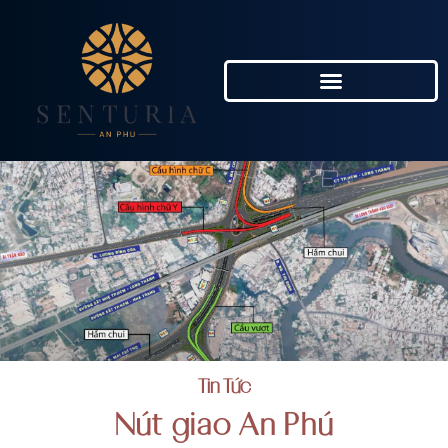
Tin Tức
Nút giao An Phú