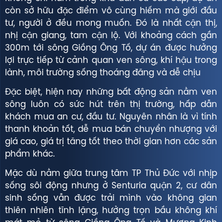
còn sở hữu đặc điểm vô cùng hiếm mà giới đầu
tư, người ở đều mong muốn. Đó là nhất cận thị,
nhị cận giang, tam cận lộ. Với khoảng cách gần
300m tới sông Giồng Ông Tố, dự án được hưởng
lợi trực tiếp từ cảnh quan ven sông, khí hậu trong
lành, môi trường sống thoáng đãng và dễ chịu
Đặc biệt, hiện nay những bất động sản nằm ven
sông luôn có sức hút trên thị trường, hấp dẫn
khách mua an cư, đầu tư. Nguyên nhân là vì tính
thanh khoản tốt, dễ mua bán chuyển nhượng với
giá cao, giá trị tăng tốt theo thời gian hơn các sản
phẩm khác.
Mặc dù nằm giữa trung tâm TP Thủ Đức với nhịp
sống sôi động nhưng ở Senturia quận 2, cư dân
sinh sống vẫn được trải mình vào không gian
thiên nhiên tĩnh lặng, hưởng trọn bầu không khí