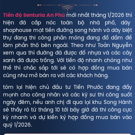
Tiến độ Senturia An Phú
mới nhất tháng 1/2026 thì
hiện đã cấp nóc toàn bộ nhà phố, dãy
shophouse mặt tiền đường song hành và dãy biệt
thự đang thi công phần móng đang đổ dầm để
làm phần thô bên ngoài. Theo như Toản Nguyễn
xem qua thì đường đã được đổ nhựa và các cây
xanh đã được trồng. Với tiến độ nhanh chóng như
thế thì chắc sắp tới sẽ có hợp đồng mua bán
cũng như mở bán ra với các khách hàng.
tóm lại hiện chủ đầu tư Tiến Phước đang đẩy
mạnh cho công nhân và các kỹ sư thi công suốt
ngày đêm, nếu anh chị đi qua lại khu Song Hành
sẽ thấy rõ từ tháng 10 tới bây giờ đã thi công cực
kỳ nhanh và dự kiến ký hợp đồng mua bán vào
quý 1/2026.