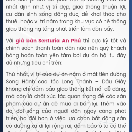
nhất định như: vị trí đẹp, giao thông thuận lợi,
cư dân sinh sống đông đúc, dễ khai thác cho
thuê…hoặc vị trí nằm trong khu vực có hệ thống
giao thông hạ tầng phát triển làm đòn bẩy.
Với
giá bán Senturia An Phú
thì cực kỳ tốt và
chính sách thanh toán dãn nữa nên quý khách
hàng hoàn toàn yên tâm bởi dự án hội tụ đầy
đủ những tiêu chí trên:
Thứ nhất, vị trí của dự án nằm ở mặt tiền đường
Song Hành cao tốc Long Thành – Dầu Giây
không chỉ đảm bảo giao thông kết nối dễ dàng,
mà còn là chất xúc tác quan trọng để các sản
phẩm của dự án dễ mua đi bán lại. Thêm vào
đó, đời sống của người dân ngày càng phát
triển, họ đòi hơn ở việc lựa chọn bất động sản
có đường xá đi lại rộng rãi, đảm bảo ô tô có thể