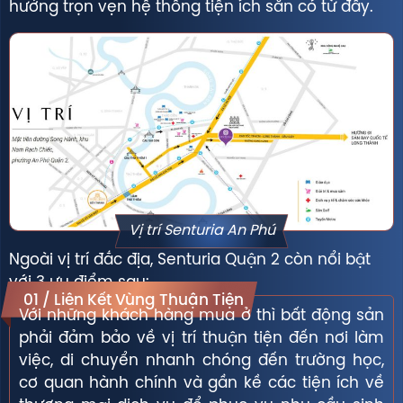
hưởng trọn vẹn hệ thống tiện ích sẵn có từ đây.
Vị trí Senturia An Phú
Ngoài vị trí đắc địa, Senturia Quận 2 còn nổi bật
với 3 ưu điểm sau:
01 / Liên Kết Vùng Thuận Tiện
Với những khách hàng mua ở thì bất động sản
phải đảm bảo về vị trí thuận tiện đến nơi làm
việc, di chuyển nhanh chóng đến trường học,
cơ quan hành chính và gần kề các tiện ích về