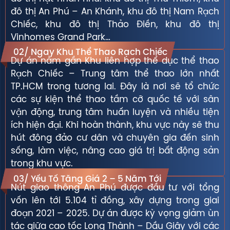
đô thị An Phú – An Khánh, khu đô thị Nam Rạch
Chiếc, khu đô thị Thảo Điền, khu đô thị
Vinhomes Grand Park…
02/ Ngay Khu Thể Thao Rạch Chiếc
Dự án nằm gần Khu liên hợp thể dục thể thao
Rạch Chiếc – Trung tâm thể thao lớn nhất
TP.HCM trong tương lai. Đây là nơi sẽ tổ chức
các sự kiện thể thao tầm cỡ quốc tế với sân
vận động, trung tâm huấn luyện và nhiều tiện
ích hiện đại. Khi hoàn thành, khu vực này sẽ thu
hút đông đảo cư dân và chuyên gia đến sinh
sống, làm việc, nâng cao giá trị bất động sản
trong khu vực.
03/ Yếu Tố Tăng Giá 2 – 5 Năm Tới
Nút giao thông An Phú được đầu tư với tổng
vốn lên tới 5.104 tỉ đồng, xây dựng trong giai
đoạn 2021 – 2025. Dự án được kỳ vọng giảm ùn
tác giữa cao tốc Long Thành – Dầu Giây với các