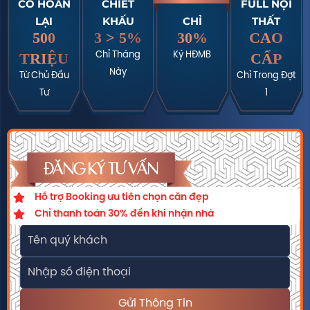
CÓ HOÀN
CHIẾT
FULL NỘI
LẠI
KHẤU
CHỈ
THẤT
500
3 > 5%
30%
CAO
TRIỆU
CẤP
Chỉ Tháng
Ký HĐMB
Này
Từ Chủ Đầu
Chỉ Trong Đợt
Tư
1
ĐĂNG KÝ TƯ VẤN
Hỗ trợ Booking ưu tiên chọn căn đẹp
Chỉ thanh toán 30% đến khi nhận nhà