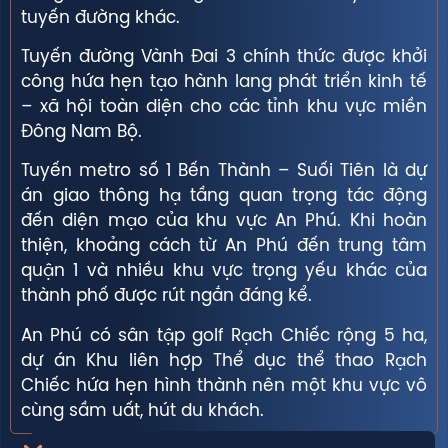
tuyến đường khác.
Tuyến đường Vành Đai 3 chính thức được khởi
công hứa hẹn tạo hành lang phát triển kinh tế
– xã hội toàn diện cho các tỉnh khu vực miền
Đông Nam Bộ.
Tuyến metro số 1 Bến Thành – Suối Tiên là dự
án giao thông hạ tầng quan trọng tác động
đến diện mạo của khu vực An Phú. Khi hoàn
thiện, khoảng cách từ An Phú đến trung tâm
quận 1 và nhiều khu vực trọng yếu khác của
thành phố được rút ngắn đáng kể.
An Phú có sân tập golf Rạch Chiếc rộng 5 ha,
dự án Khu liên hợp Thể dục thể thao Rạch
Chiếc hứa hẹn hình thành nên một khu vực vô
cùng sầm uất, hút du khách.