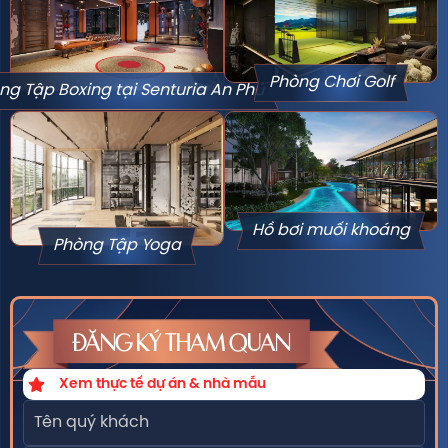
Phòng Chơi Golf
ng Tập Boxing tại Senturia An Phú
Hồ bơi muối khoáng
Phòng Tập Yoga
ĐĂNG KÝ THAM QUAN
Xem thực tế dự án & nhà mẫu