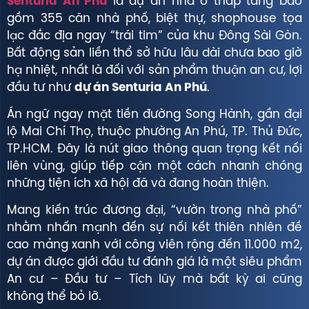
Senturia An Phú
là dự án nhà ở thấp tầng bao
gồm 355 căn nhà phố, biệt thự, shophouse tọa
lạc đắc địa ngay “trái tim” của khu Đông Sài Gòn.
Bất động sản liền thổ sở hữu lâu dài chưa bao giờ
hạ nhiệt, nhất là đối với sản phẩm thuận an cư, lợi
đầu tư như
dự án Senturia An Phú
.
Án ngữ ngay mặt tiền đường Song Hành, gần đại
lộ Mai Chí Thọ, thuộc phường An Phú, TP. Thủ Đức,
TP.HCM. Đây là nút giao thông quan trọng kết nối
liên vùng, giúp tiếp cận một cách nhanh chóng
những tiện ích xã hội đã và đang hoàn thiện.
Mang kiến trúc đương đại, “vườn trong nhà phố”
nhằm nhấn mạnh đến sự nối kết thiên nhiên đề
cao mảng xanh với công viên rộng đến 11.000 m2,
dự án được giới đầu tư đánh giá là một siêu phẩm
An cư – Đầu tư – Tích lũy mà bất kỳ ai cũng
không thể bỏ lỡ.