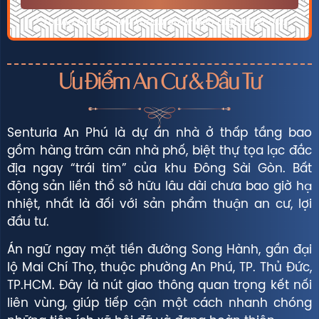
* Thông tin của quý khách được bảo mật tuyệt đối.
Ưu Điểm An Cư & Đầu Tư
Senturia An Phú là dự án nhà ở thấp tầng bao
gồm hàng trăm căn nhà phố, biệt thự tọa lạc đắc
địa ngay “trái tim” của khu Đông Sài Gòn. Bất
động sản liền thổ sở hữu lâu dài chưa bao giờ hạ
nhiệt, nhất là đối với sản phẩm thuận an cư, lợi
đầu tư.
Án ngữ ngay mặt tiền đường Song Hành, gần đại
lộ Mai Chí Thọ, thuộc phường An Phú, TP. Thủ Đức,
TP.HCM. Đây là nút giao thông quan trọng kết nối
liên vùng, giúp tiếp cận một cách nhanh chóng