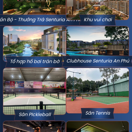
ản Bộ - Thưởng Trà Senturia An Phú
Khu vui chơi
Clubhouse Senturia An Phú
Tổ hợp hồ bơi tràn bờ
Sân Tennis
Sân PIckleball