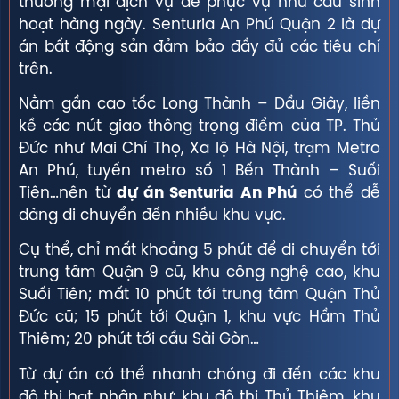
thương mại dịch vụ để phục vụ nhu cầu sinh
hoạt hàng ngày. Senturia An Phú Quận 2 là dự
án bất động sản đảm bảo đầy đủ các tiêu chí
trên.
Nằm gần cao tốc Long Thành – Dầu Giây, liền
kề các nút giao thông trọng điểm của TP. Thủ
Đức như Mai Chí Thọ, Xa lộ Hà Nội, trạm Metro
An Phú, tuyến metro số 1 Bến Thành – Suối
Tiên…nên từ
dự án Senturia An Phú
có thể dễ
dàng di chuyển đến nhiều khu vực.
Cụ thể, chỉ mất khoảng 5 phút để di chuyển tới
trung tâm Quận 9 cũ, khu công nghệ cao, khu
Suối Tiên; mất 10 phút tới trung tâm Quận Thủ
Đức cũ; 15 phút tới Quận 1, khu vực Hầm Thủ
Thiêm; 20 phút tới cầu Sài Gòn…
Từ dự án có thể nhanh chóng đi đến các khu
đô thị hạt nhân như: khu đô thị Thủ Thiêm, khu