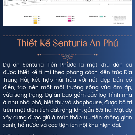
Thiết Kế Senturia An Phú
Dự án Senturia Tiến Phước là một khu dân cư
được thiết kế tỉ mỉ theo phong cách kiến trúc Địa
Trung Hải, kết hợp hài hòa với nét đẹp bán cổ
điển, tạo nên một môi trường sống vừa ấm áp,
vừa sang trọng. Dự án bao gồm các loại hình nhà
ở như nhà phố, biệt thự và shophouse, được bố trí
trên một diện tích đất rộng lớn, gần 8.5 ha. Mật độ
xây dựng được giữ ở mức thấp, ưu tiên không gian
xanh, hồ nước và các tiện ích nội khu hiện đại.