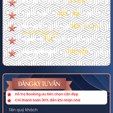
3 > 5%
Ưu đãi:
Chiết khấu từ
(chỉ trong
đợt 1)
30%
Ký
Thanh toán:
chỉ
(
HĐMB đầu
2026 )
30%
Ban đầu:
Chỉ cần vốn
(
Sở Hữu
Nhà Phố Biệt Thự
)
Full
Bàn giao:
nội thất cao cấp
Ngân hàng
70% vốn
hõ trợ
(không
lãi suất.)
ĐĂNG KÝ TƯ VẤN
Hỗ trợ Booking ưu tiên chọn căn đẹp
Chỉ thanh toán 30% đến khi nhận nhà