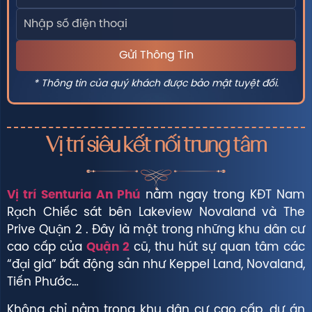
* Thông tin của quý khách được bảo mật tuyệt đối.
Vị trí siêu kết nối trung tâm
Vị trí Senturia An Phú
nằm ngay trong KĐT Nam
Rạch Chiếc sát bên Lakeview Novaland và The
Prive Quận 2 . Đây là một trong những khu dân cư
cao cấp của
Quận 2
cũ, thu hút sự quan tâm các
“đại gia” bất động sản như Keppel Land, Novaland,
Tiến Phước…
Không chỉ nằm trong khu dân cư cao cấp, dự án