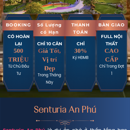
BOOKING
Số Lượng
THANH
BÀN GIAO
có Hạn
TOÁN
CÓ HOÀN
FULL NỘI
LẠI
CHỈ 10 CĂN
CHỈ
THẤT
500
Giá Tốt,
30%
CAO
TRIỆU
Vị trí
CẤP
Ký HĐMB
Đẹp
Từ Chủ Đầu
Chỉ Trong Đợt
Tư
1
Trong Tháng
Này
Senturia An Phú