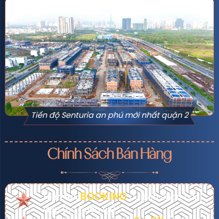
Tiến độ Senturia an phú mới nhất quận 2
Chính Sách Bán Hàng
BOOKING
Hiện tại:
ưu tiên chọn căn
đẹp (có hoàn lại)