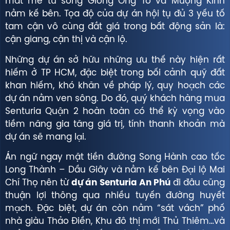
mát mẻ từ sông Giồng Ông Tố và Mượng Kinh
nằm kế bên. Tọa độ của dự án hội tụ đủ 3 yếu tố
tam cận vô cùng đắt giá trong bất động sản là:
cận giang, cận thị và cận lộ.
Những dự án sở hữu những ưu thế này hiện rất
hiếm ở TP HCM, đặc biệt trong bối cảnh quỹ đất
khan hiếm, khó khăn về pháp lý, quy hoạch các
dự án nằm ven sông. Do đó, quý khách hàng mua
Senturia Quận 2 hoàn toàn có thể kỳ vọng vào
tiềm năng gia tăng giá trị, tính thanh khoản mà
dự án sẽ mang lại.
Án ngữ ngay mặt tiền đường Song Hành cao tốc
Long Thành – Dầu Giây và nằm kế bên Đại lộ Mai
Chí Thọ nên từ
dự án Senturia An Phú
đi đâu cũng
thuận lợi thông qua nhiều tuyến đường huyết
mạch. Đặc biệt, dự án còn nằm “sát vách” phố
nhà giàu Thảo Điền, Khu đô thị mới Thủ Thiêm…và