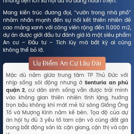
những tiện ích xã hội đã và đang hoàn thiện.
Mang kiến trúc đương đại, “vườn trong nhà phố”
nhằm nhấn mạnh đến sự nối kết thiên nhiên đề
cao mảng xanh với công viên rộng đến 11.000 m2,
dự án được giới đầu tư đánh giá là một siêu phẩm
An cư – Đầu tư – Tích lũy mà bất kỳ ai cũng
không thể bỏ lỡ.
Ưu Điểm An Cư Lâu Dài
Mặc dù nằm giữa trung tâm TP Thủ Đức với
nhịp sống sôi động nhưng ở
Senturia an phú
quận 2
, cư dân sinh sống vẫn được trải mình
vào không gian thiên nhiên tĩnh lặng, hưởng
trọn bầu không khí mát mẻ từ sông Giồng Ông
Tố và Mượng Kinh nằm kế bên. Tọa độ của dự
án hội tụ đủ 3 yếu tố tam cận vô cùng đắt giá
trong bất động sản là: cận giang, cận thị và cận