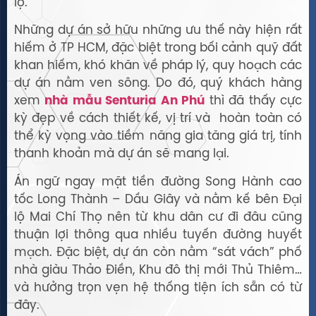
lộ.
Những dự án sở hữu những ưu thế này hiện rất
hiếm ở TP HCM, đặc biệt trong bối cảnh quỹ đất
khan hiếm, khó khăn về pháp lý, quy hoạch các
dự án nằm ven sông. Do đó, quý khách hàng
xem
nhà mẫu Senturia An Phú
thì đã thấy cực
kỳ đẹp về cách thiết kế, vị trí và hoàn toàn có
thể kỳ vọng vào tiềm năng gia tăng giá trị, tính
thanh khoản mà dự án sẽ mang lại.
Án ngữ ngay mặt tiền đường Song Hành cao
tốc Long Thành – Dầu Giây và nằm kế bên Đại
lộ Mai Chí Thọ nên từ khu dân cư đi đâu cũng
thuận lợi thông qua nhiều tuyến đường huyết
mạch. Đặc biệt, dự án còn nằm “sát vách” phố
nhà giàu Thảo Điền, Khu đô thị mới Thủ Thiêm…
và hưởng trọn vẹn hệ thống tiện ích sẵn có từ
đây.