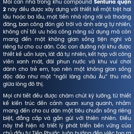
Mỗi căn nhà trong khu compound
Senturia quận
2
này đều được xây dựng với thiết kế một trệt hai
lầu hoặc ba lầu, mặt tiền nhà rộng rãi và thoáng
đãng, ban công đón gió trời và ánh sáng tự nhiên,
không chỉ tối ưu hóa công năng sử dụng mà còn
mang đến một không gian sống tiện nghi và
riêng tư cho cư dân. Các con đường nội khu được
thiết kế uốn lượn, lát đá tự nhiên, kết hợp với công
viên xanh mát, đài phun nước và khu vui chơi
dành cho trẻ em, tạo nên một không gian sống
độc đáo như một “ngôi làng châu Âu” thu nhỏ
giữa lòng đô thị.
Mọi chi tiết đều được chăm chút kỹ lưỡng, từ thiết
kế kiến trúc đến cảnh quan xung quanh, nhằm
mang đến cho cư dân một tiêu chuẩn sống riêng
biệt, đẳng cấp và gần gũi với thiên nhiên. Điều
này thể hiện rõ triết lý phát triển bền vững của
chủ đầu tư Tiến Phước, luôn hướng đến việc tạo ra