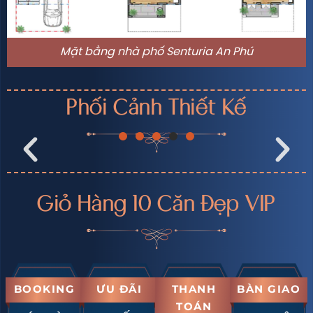
Mặt bằng nhà phố Senturia An Phú
Phối Cảnh Thiết Kế
Giỏ Hàng 10 Căn Đẹp VIP
BOOKING
ƯU ĐÃI
THANH
BÀN GIAO
TOÁN