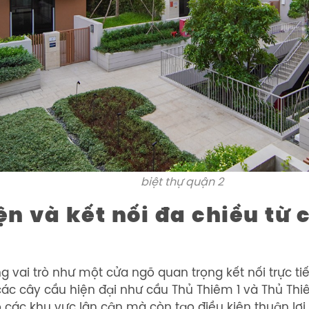
biệt thự quận 2
ện và kết nối đa chiều từ 
óng vai trò như một cửa ngõ quan trọng kết nối trực t
ác cây cầu hiện đại như cầu Thủ Thiêm 1 và Thủ Th
o các khu vực lân cận mà còn tạo điều kiện thuận lợ