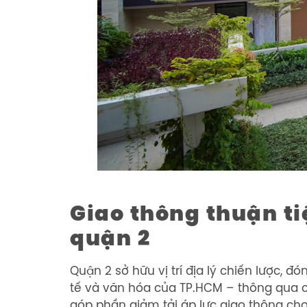
Giao thông thuận ti
quận 2
Quận 2 sở hữu vị trí địa lý chiến lược, đ
tế và văn hóa của TP.HCM – thông qua c
góp phần giảm tải áp lực giao thông ch