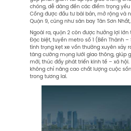
chóng, dễ dàng đến các điểm trọng yếu
Cống được đầu tư bài bản, mở rộng và n
Quận 9, cũng như sân bay Tân Sơn Nhất,
Ngoài ra, quận 2 còn được hưởng lợi lớn 
Đặc biệt, tuyến metro số 1 (Bến Thành –
tình trạng kẹt xe vốn thường xuyên xảy
tăng cường mạng lưới giao thông, giúp g
mới, thúc đẩy phát triển kinh tế – xã hộ
không chỉ nâng cao chất lượng cuộc sống
trong tương lai.