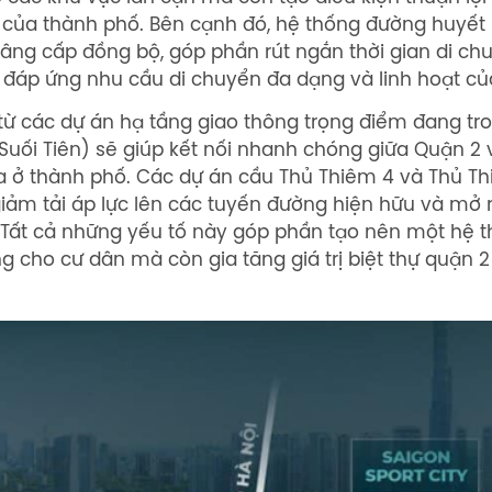
 của thành phố. Bên cạnh đó, hệ thống đường huyết
âng cấp đồng bộ, góp phần rút ngắn thời gian di ch
 đáp ứng nhu cầu di chuyển đa dạng và linh hoạt củ
từ các dự án hạ tầng giao thông trọng điểm đang tron
 Suối Tiên) sẽ giúp kết nối nhanh chóng giữa Quận 2 
 ra ở thành phố. Các dự án cầu Thủ Thiêm 4 và Thủ
iảm tải áp lực lên các tuyến đường hiện hữu và mở 
i. Tất cả những yếu tố này góp phần tạo nên một hệ t
 cho cư dân mà còn gia tăng giá trị biệt thự quận 2