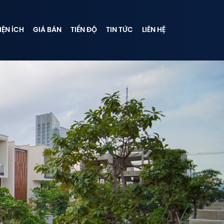
IỆN ÍCH
GIÁ BÁN
TIẾN ĐỘ
TIN TỨC
LIÊN HỆ