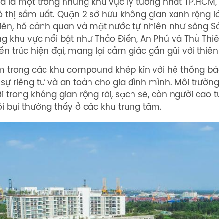
á là một trong những khu vực lý tưởng nhất TP.HCM,
ô thị sầm uất. Quận 2 sở hữu không gian xanh rộng lớ
viên, hồ cảnh quan và mặt nước tự nhiên như sông S
g khu vực nổi bật như Thảo Điền, An Phú và Thủ Thiêm
iến trúc hiện đại, mang lại cảm giác gần gũi với thiê
ằm trong các khu compound khép kín với hệ thống b
sự riêng tư và an toàn cho gia đình mình. Môi trường
ơi trong không gian rộng rãi, sạch sẽ, còn người cao 
ói bụi thường thấy ở các khu trung tâm.