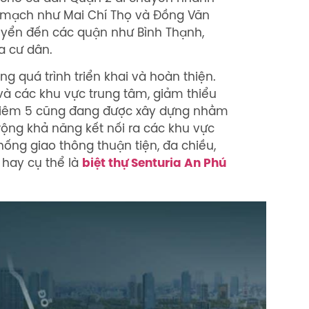
 mạch như Mai Chí Thọ và Đồng Văn
uyển đến các quận như Bình Thạnh,
a cư dân.
g quá trình triển khai và hoàn thiện.
và các khu vực trung tâm, giảm thiểu
 Thiêm 5 cũng đang được xây dựng nhằm
rộng khả năng kết nối ra các khu vực
hống giao thông thuận tiện, đa chiều,
 hay cụ thể là
biệt thự Senturia An Phú