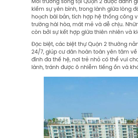
Môi trường sống tại Quận 2 được đánh gi
kiếm sự yên bình, trong lành giữa lòng đ
hoạch bài bản, tích hợp hệ thống công 
trường hài hòa, mát mẻ và dễ chịu. Nhữn
còn bởi sự kết hợp giữa thiên nhiên và k
Đặc biệt, các biệt thự Quận 2 thường n
24/7, giúp cư dân hoàn toàn yên tâm về 
đình đa thế hệ, nơi trẻ nhỏ có thể vui ch
lành, tránh được ô nhiễm tiếng ồn và kh