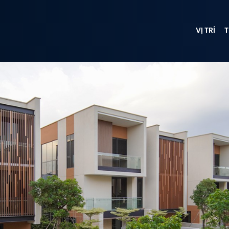
VỊ TRÍ
T